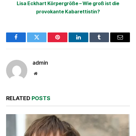
Lisa Eckhart Körpergröße – Wie groß ist die
provokante Kabarettistin?
Facebook
Twitter
Pinterest
LinkedIn
Tumblr
Email
admin
Website
RELATED
POSTS