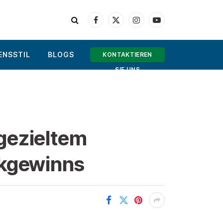
Facebook
X
Instagram
YouTube
(Twitter)
ENSSTIL
BLOGS
KONTAKTIEREN
SIE UNS
gezieltem
ckgewinns